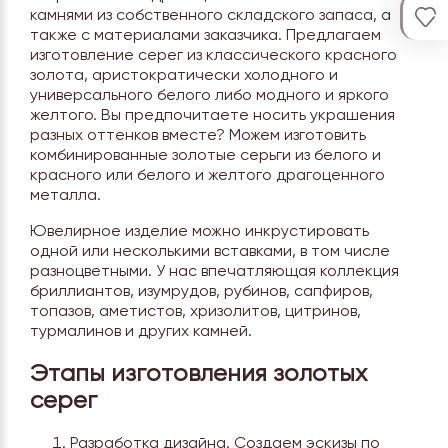
камнями из собственного складского запаса, а
также с материалами заказчика. Предлагаем
изготовление серег из классического красного
золота, аристократически холодного и
универсального белого либо модного и яркого
желтого. Вы предпочитаете носить украшения
разных оттенков вместе? Можем изготовить
комбинированные золотые серьги из белого и
красного или белого и желтого драгоценного
металла.
Ювелирное изделие можно инкрустировать
одной или несколькими вставками, в том числе
разноцветными. У нас впечатляющая коллекция
бриллиантов, изумрудов, рубинов, сапфиров,
топазов, аметистов, хризолитов, цитринов,
турмалинов и других камней.
Этапы изготовления золотых
серег
Разработка дизайна. Создаем эскизы по