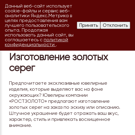
Данный веб-сайт использует
cookie-файлы и сервис веб-
аналитики Яндекс.Метрика в
целях предоставления вам
лучшего пользовательского
Принять
Отклонить
опыта. Продолжая
использовать данный сайт, вы
соглашаетесь с
политикой
конфиденциальности
.
Изготовление золотых
серег
Предпочитаете эксклюзивные ювелирные
изделия, которые выделяют вас на фоне
окружающих? Ювелиры компании
«РОСТЗОЛОТО» предлагают изготовление
золотых серег на заказ по эскизу или описанию.
Штучное украшение будет отражать ваш вкус,
характер, стиль и привлекать восхищенное
внимание.