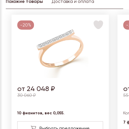
Похожие товары
Доставка и оплата
-20%
-
от 24 048 ₽
о
30 060 ₽
55
10 фианитов, вес 0,055.
Ко
7 