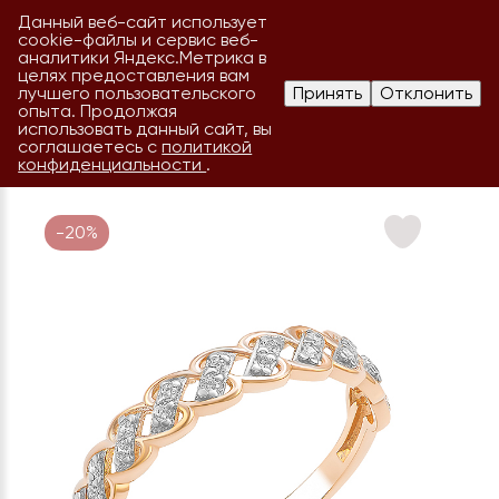
Данный веб-сайт использует
cookie-файлы и сервис веб-
аналитики Яндекс.Метрика в
целях предоставления вам
лучшего пользовательского
Принять
Отклонить
опыта. Продолжая
использовать данный сайт, вы
соглашаетесь с
политикой
конфиденциальности
.
-20%