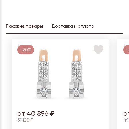
Похожие товары
Доставка и оплата
-20%
-
от 40 896 ₽
о
51 120 ₽
49