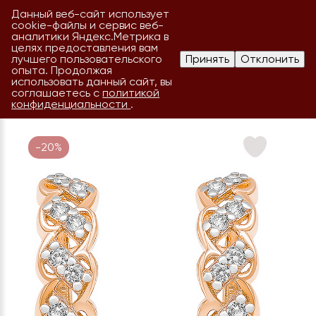
Данный веб-сайт использует
cookie-файлы и сервис веб-
аналитики Яндекс.Метрика в
целях предоставления вам
лучшего пользовательского
Принять
Отклонить
опыта. Продолжая
использовать данный сайт, вы
соглашаетесь с
политикой
конфиденциальности
.
-20%