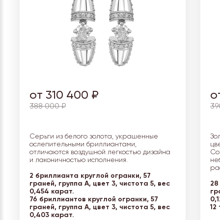
от 310 400 ₽
о
388 000 ₽
39
Серьги из белого золота, украшенные
Зо
ослепительными бриллиантами,
цв
отличаются воздушной легкостью дизайна
Со
и лаконичностью исполнения.
не
ра
2 бриллианта круглой огранки, 57
граней, группа А, цвет 3, чистота 5, вес
28
0,454 карат.
гр
76 бриллиантов круглой огранки, 57
0,
граней, группа А, цвет 3, чистота 5, вес
12
0,403 карат.