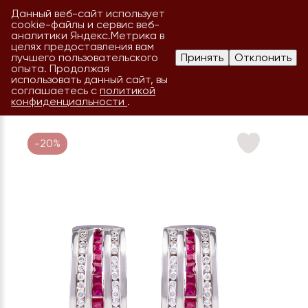
Данный веб-сайт использует
cookie-файлы и сервис веб-
аналитики Яндекс.Метрика в
целях предоставления вам
лучшего пользовательского
Принять
Отклонить
опыта. Продолжая
использовать данный сайт, вы
соглашаетесь с
политикой
конфиденциальности
.
-20%