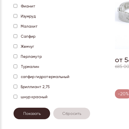
Фианит
Изумруд
Малахит
Сапфир
Жемчуг
Перламутр
от 5
685 00
Турмалин
сапфир гидротермальный
Бриллиант 2,75
-20%
шнур красный