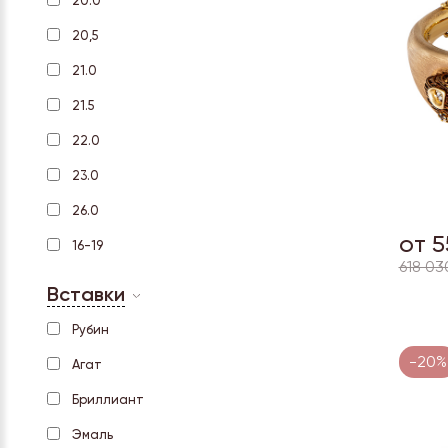
20.0
20,5
21.0
21.5
22.0
23.0
26.0
от 5
16-19
618 03
Вставки
Рубин
-20%
Агат
Бриллиант
Эмаль