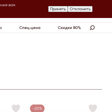
ения вам
Изготовление
Принять
Отклонить
артнеры
Контакты
Акции
украшений
о
Спец.цена
Скидки 80%
-20%