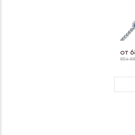
от 6
854 88