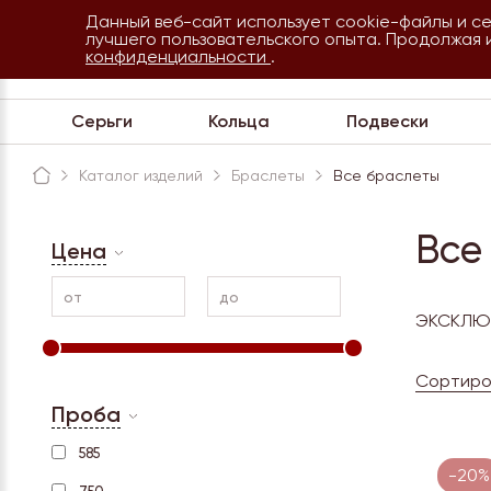
Данный веб-сайт использует cookie-файлы и с
8 800 234 35 54
лучшего пользовательского опыта. Продолжая 
Сочи
конфиденциальности
.
Обратная связь
Серьги
Кольца
Подвески
Каталог изделий
Браслеты
Все браслеты
Все
Цена
от
до
ЭКСКЛЮ
Сортиро
Проба
585
-20%