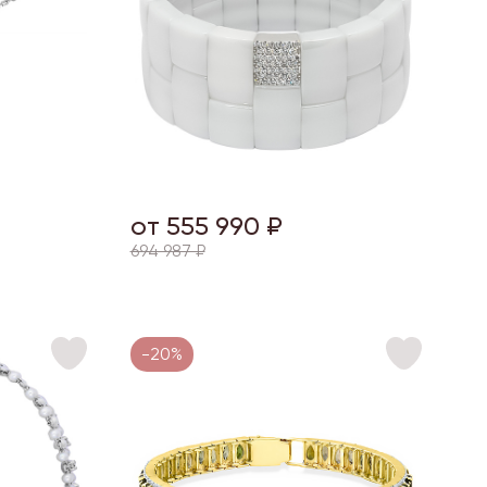
от 555 990 ₽
694 987 ₽
-20%