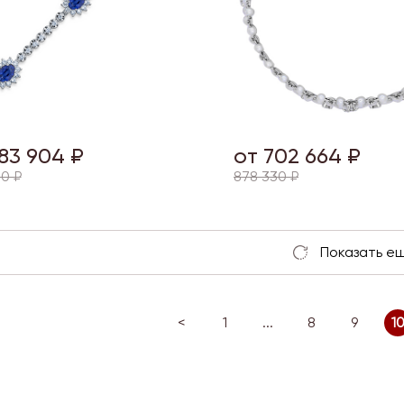
83 904 ₽
от 702 664 ₽
0 ₽
878 330 ₽
<
1
...
8
9
1