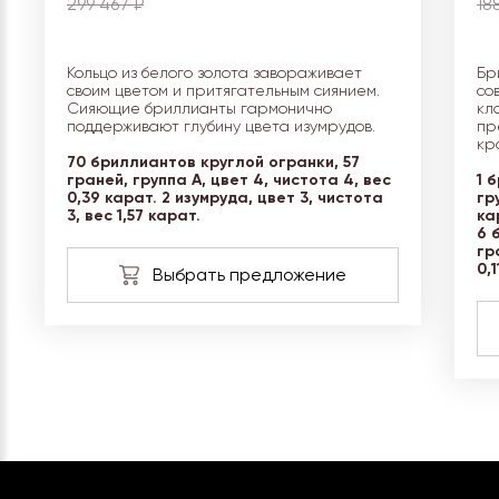
299 467 ₽
18
Кольцо из белого золота завораживает
Бр
своим цветом и притягательным сиянием.
со
Сияющие бриллианты гармонично
кл
поддерживают глубину цвета изумрудов.
пр
кр
70 бриллиантов круглой огранки, 57
граней, группа А, цвет 4, чистота 4, вес
1 
0,39 карат. 2 изумруда, цвет 3, чистота
гр
3, вес 1,57 карат.
ка
6 
гр
0,