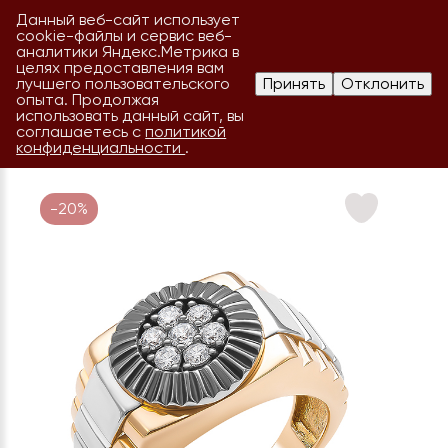
Данный веб-сайт использует
cookie-файлы и сервис веб-
аналитики Яндекс.Метрика в
целях предоставления вам
лучшего пользовательского
Принять
Отклонить
опыта. Продолжая
использовать данный сайт, вы
соглашаетесь с
политикой
конфиденциальности
.
-20%