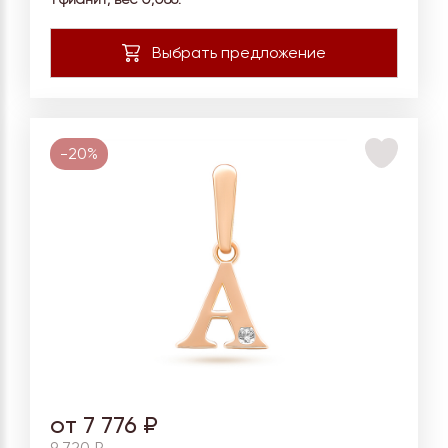
1 фианит, вес
0,086.
-20%
от 7 776 ₽
9 720 ₽