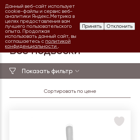
Данный веб-сайт использует
cookie-файлы и сервис веб-
аналитики Яндекс.Метрика в
целях предоставления вам
лучшего пользовательского
Принять
Отклонить
опыта. Продолжая
использовать данный сайт, вы
соглашаетесь с
политикой
конфиденциальности
.
Все подвески
Сортировать по цене