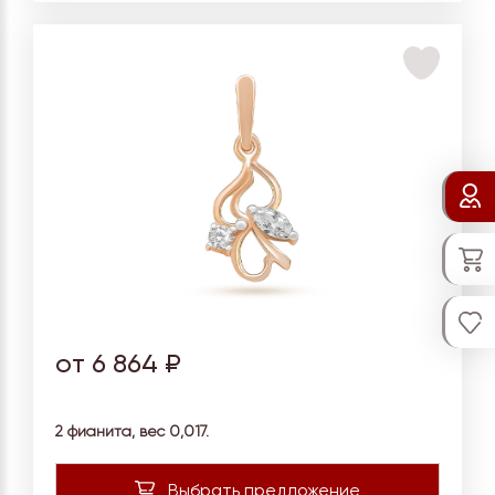
от 6 864 ₽
2 фианита, вес 0,017.