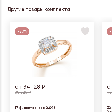
Другие товары комплекта
-20%
-
от 34 128 ₽
о
38 520 ₽
45
17 фианитов, вес
0,096.
32
2 