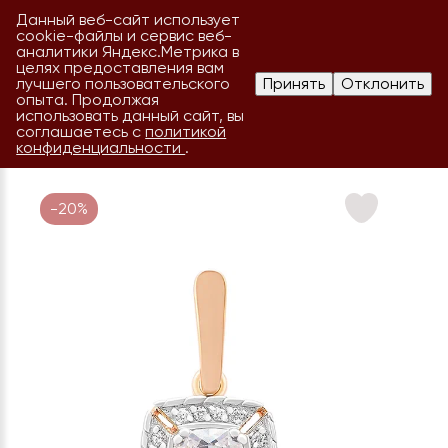
Данный веб-сайт использует
cookie-файлы и сервис веб-
аналитики Яндекс.Метрика в
целях предоставления вам
лучшего пользовательского
Принять
Отклонить
опыта. Продолжая
использовать данный сайт, вы
соглашаетесь с
политикой
конфиденциальности
.
-20%