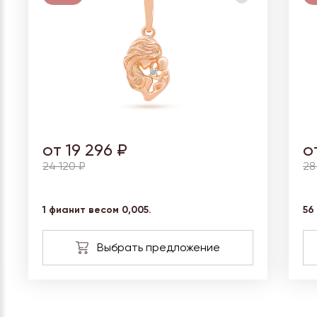
от 19 296 ₽
о
24 120 ₽
28
1 фианит весом 0,005.
56