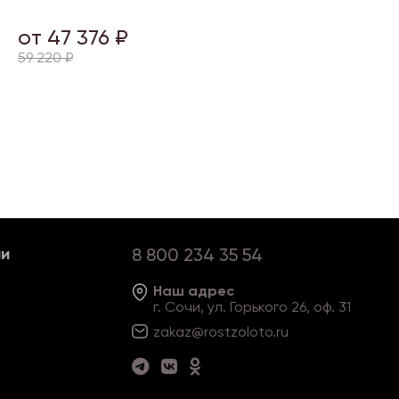
от 47 376 ₽
59 220 ₽
ии
8 800 234 35 54
Наш адрес
г. Сочи, ул. Горького 26, оф. 31
zakaz@rostzoloto
.ru