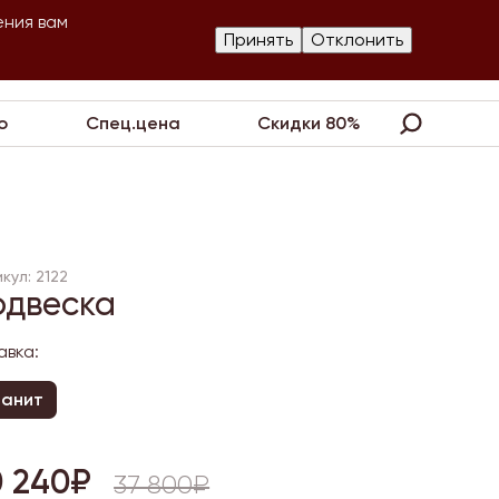
ения вам
Изготовление
Принять
Отклонить
артнеры
Контакты
Акции
украшений
о
Спец.цена
Скидки 80%
кул: 2122
одвеска
авка:
ианит
0 240₽
37 800₽