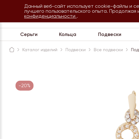
Данный веб-сайт использует cookie-файлы и с
8 800 234 35 54
лучшего пользовательского опыта. Продолжая 
Сочи
конфиденциальности
.
Обратная связь
Серьги
Кольца
Подвески
Каталог изделий
Подвески
Все подвески
Под
-20%