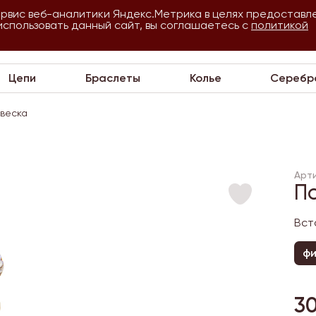
ервис веб-аналитики Яндекс.Метрика в целях предоставл
использовать данный сайт, вы соглашаетесь с
О
Для
политикой
VIP
П
компании
оптовиков
Цепи
Браслеты
Колье
Серебр
веска
Арти
П
Вст
ф
3