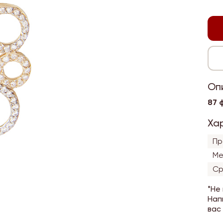
Оп
87 
Ха
Пр
Ме
Ср
*Не
Нап
вас