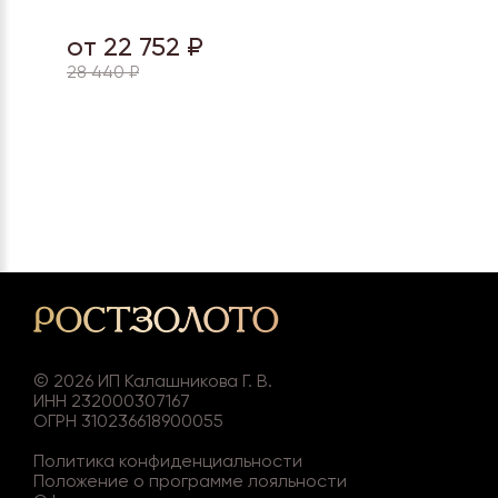
от 22 752 ₽
28 440 ₽
©
2026
ИП Калашникова Г. В.
ИНН 232000307167
ОГРН 310236618900055
Политика конфиденциальности
Положение о программе лояльности