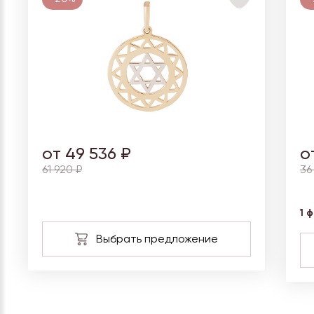
от 49 536 ₽
о
61 920 ₽
36
1 