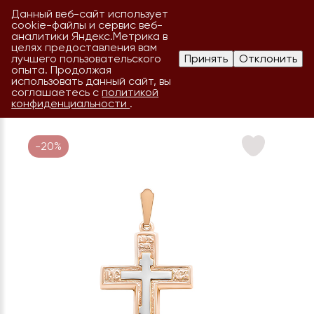
Данный веб-сайт использует
cookie-файлы и сервис веб-
аналитики Яндекс.Метрика в
целях предоставления вам
лучшего пользовательского
Принять
Отклонить
опыта. Продолжая
использовать данный сайт, вы
соглашаетесь с
политикой
конфиденциальности
.
-20%