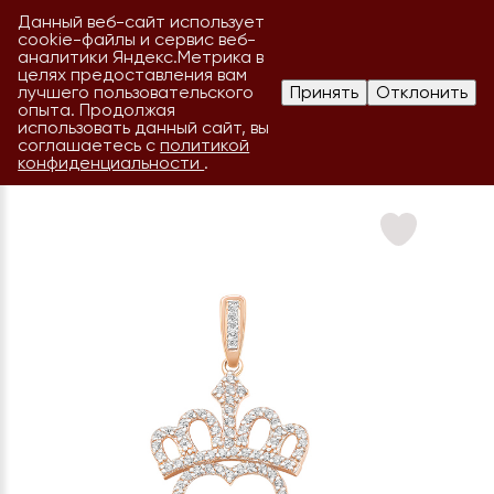
Данный веб-сайт использует
cookie-файлы и сервис веб-
аналитики Яндекс.Метрика в
целях предоставления вам
лучшего пользовательского
Принять
Отклонить
опыта. Продолжая
использовать данный сайт, вы
соглашаетесь с
политикой
конфиденциальности
.