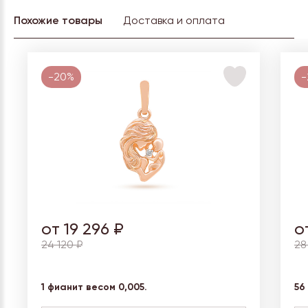
Похожие товары
Доставка и оплата
-20%
-
от 19 296 ₽
о
24 120 ₽
28
1 фианит весом 0,005.
56