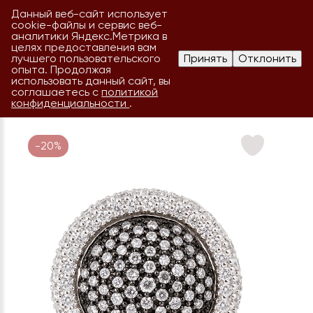
Данный веб-сайт использует
cookie-файлы и сервис веб-
аналитики Яндекс.Метрика в
целях предоставления вам
лучшего пользовательского
Принять
Отклонить
опыта. Продолжая
использовать данный сайт, вы
соглашаетесь с
политикой
конфиденциальности
.
-20%