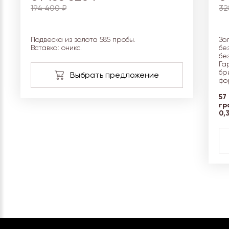
194 400 ₽
32
Подвеска из золота 585 пробы.
Зо
Вставка: оникс.
бе
бе
Га
бр
фо
57
гр
0,