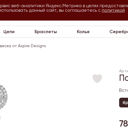
ервис веб-аналитики Яндекс.Метрика в целях предоставл
использовать данный сайт, вы соглашаетесь с
О
Для
политикой
VIP
П
компании
оптовиков
Цепи
Браслеты
Колье
Серебр
веска от Aspire Designs
Арт
По
Вст
бр
7