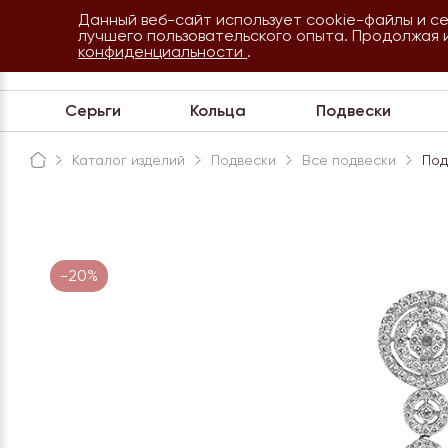
Данный веб-сайт использует cookie-файлы и с
8 800 234 35 54
лучшего пользовательского опыта. Продолжая 
Сочи
конфиденциальности
.
Обратная связь
Серьги
Кольца
Подвески
Каталог изделий
Подвески
Все подвески
Под
-20%