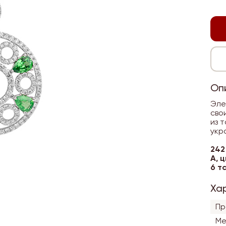
Оп
Эле
сво
из 
укр
242
А, 
6 т
Ха
Пр
Ме