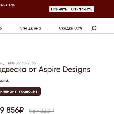
ения вам
Изготовление
Принять
Отклонить
артнеры
Контакты
Акции
украшений
о
Спец.цена
Скидки 80%
икул: MVR06163/2565
двеска от Aspire Designs
авка:
иллиант, тсаворит
89 856₽
987 320₽