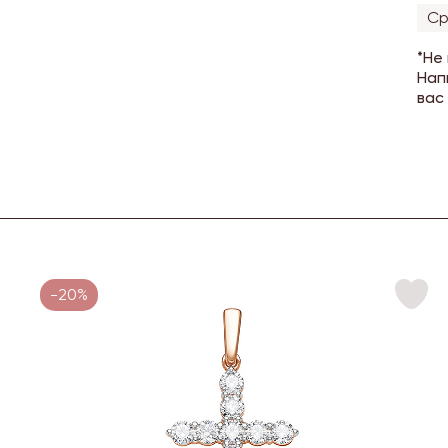
Ср
*Не
Нап
вас
-20%