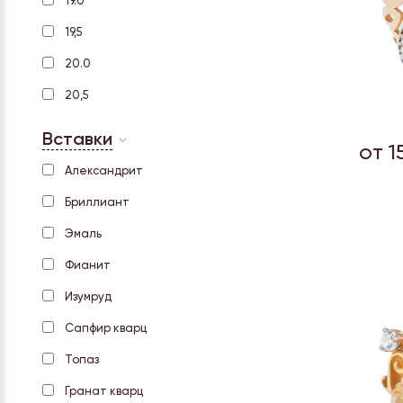
19.0
19,5
20.0
20,5
Вставки
от 1
Александрит
Бриллиант
Эмаль
Фианит
Изумруд
Сапфир кварц
Топаз
Гранат кварц