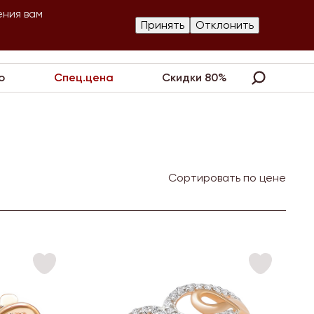
ения вам
Изготовление
Принять
Отклонить
артнеры
Контакты
Акции
украшений
о
Спец.цена
Скидки 80%
Сортировать по цене