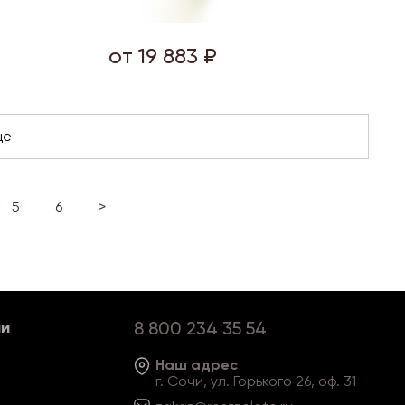
от 19 883 ₽
5
6
>
ии
8 800 234 35 54
Наш адрес
г. Сочи, ул. Горького 26, оф. 31