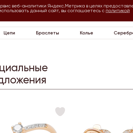
ервис веб-аналитики Яндекс.Метрика в целях предоставл
использовать данный сайт, вы соглашаетесь с
О
Для
политикой
VIP
П
компании
оптовиков
Цепи
Браслеты
Колье
Серебр
циальные
дложения