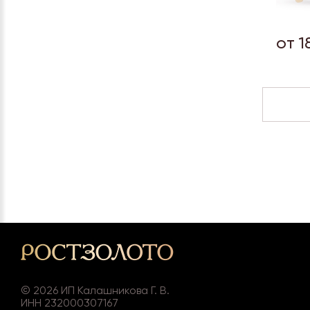
от 1
©
2026
ИП Калашникова Г. В.
ИНН 232000307167