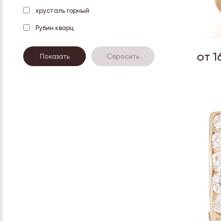
хрусталь горный
Рубин кварц
от 1