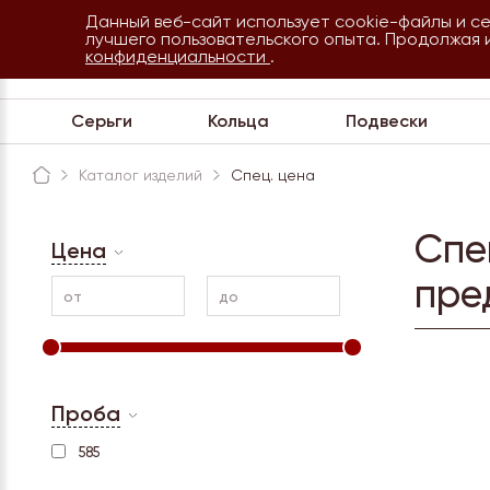
Данный веб-сайт использует cookie-файлы и с
8 800 234 35 54
лучшего пользовательского опыта. Продолжая 
Сочи
конфиденциальности
.
Обратная связь
Серьги
Кольца
Подвески
Каталог изделий
Спец. цена
Спе
Цена
пре
от
до
Проба
585