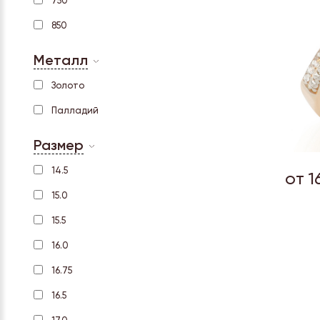
750
850
Металл
Золото
Палладий
Размер
14.5
от 1
15.0
15.5
16.0
16.75
16.5