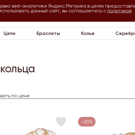
ервис веб-аналитики Яндекс.Метрика в целях предоставл
использовать данный сайт, вы соглашаетесь с
О
Для
политикой
VIP
П
компании
оптовиков
Цепи
Браслеты
Колье
Серебр
 кольца
вать по цене
-20%