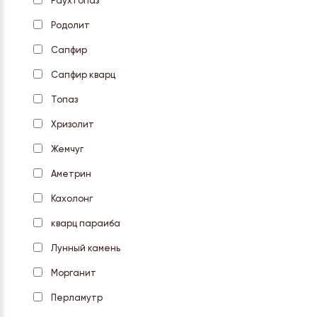
Раухтопаз
Родолит
Сапфир
Сапфир кварц
Топаз
Хризолит
Жемчуг
Аметрин
Кахолонг
кварц параиба
Лунный камень
Морганит
Перламутр