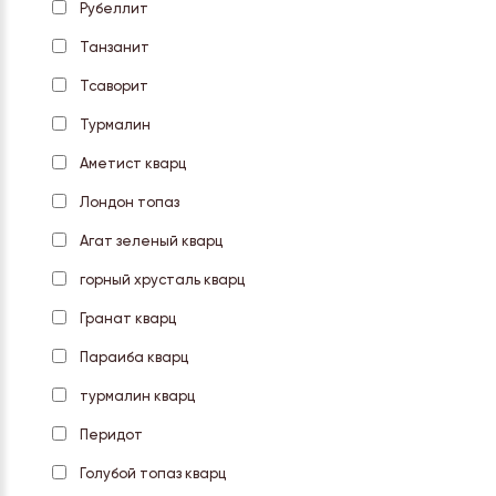
Рубеллит
Танзанит
Тсаворит
Турмалин
Аметист кварц
Лондон топаз
Агат зеленый кварц
горный хрусталь кварц
Гранат кварц
Параиба кварц
турмалин кварц
Перидот
Голубой топаз кварц