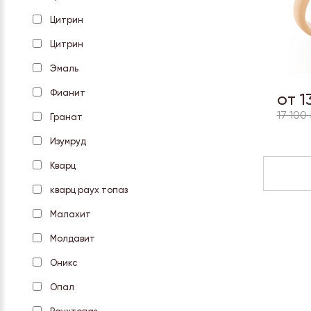
Цитpин
Цитрин
Эмаль
Фианит
от 1
17 100 
Гранат
Изумруд
Кварц
кварц раух топаз
Малахит
Молдавит
Оникс
Опал