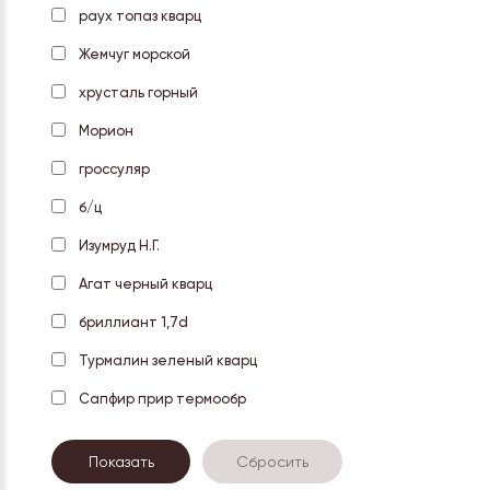
раух топаз кварц
Жемчуг морской
хрусталь горный
Морион
гроссуляр
б/ц
Изумруд Н.Г.
Агат черный кварц
бриллиант 1,7d
Турмалин зеленый кварц
Сапфир прир термообр