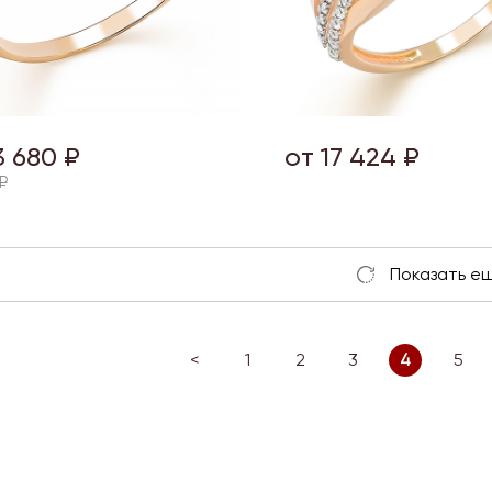
3 680 ₽
от 17 424 ₽
₽
<
1
2
3
4
5