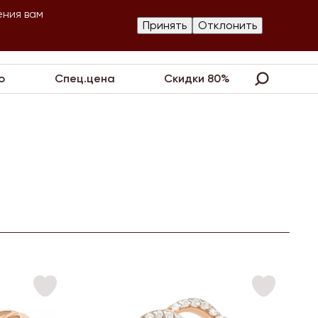
ения вам
Изготовление
Принять
Отклонить
артнеры
Контакты
Акции
украшений
о
Спец.цена
Скидки 80%