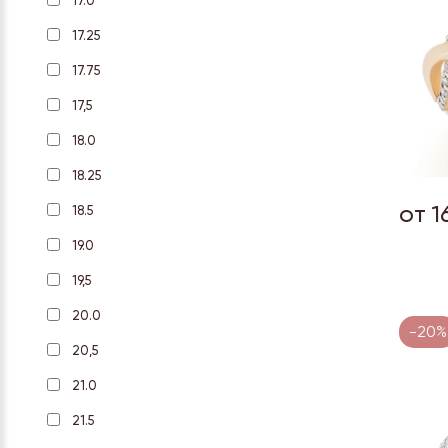
17.0
17.25
17.75
17,5
18.0
18.25
от 1
18.5
19.0
19,5
20.0
-20%
20,5
21.0
21.5