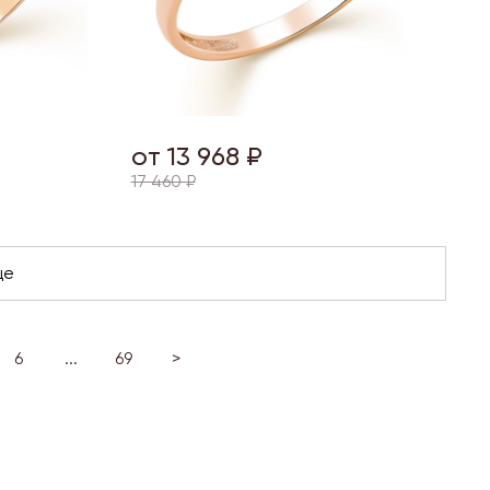
от 13 968 ₽
17 460 ₽
6
...
69
>