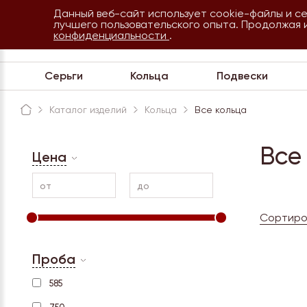
Данный веб-сайт использует cookie-файлы и с
8 800 234 35 54
лучшего пользовательского опыта. Продолжая 
Сочи
конфиденциальности
.
Обратная связь
Серьги
Кольца
Подвески
Каталог изделий
Кольца
Все кольца
Все
Цена
от
до
Сортиро
Проба
585