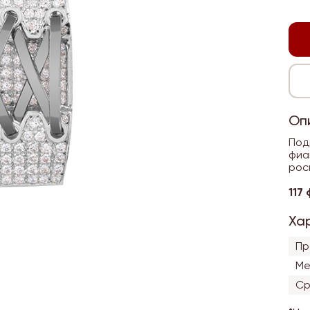
Оп
Под
фиа
рос
117
Ха
Пр
Ме
Ср