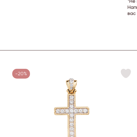
*Не
Нап
вас
-20%