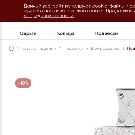
Данный веб-сайт использует cookie-файлы и с
8 800 234 35 54
лучшего пользовательского опыта. Продолжая 
Сочи
конфиденциальности
.
Обратная связь
Серьги
Кольца
Подвески
Каталог изделий
Подвески
Все подвески
Под
-10%