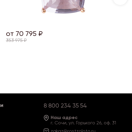
от 70 795 ₽
353 975 ₽
ии
8 800 234 35 54
Наш адрес
г. Сочи, ул. Горького 26, оф. 31
zakaz@rostzoloto
.ru