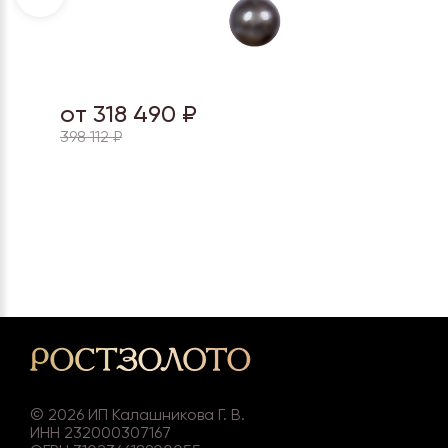
от 318 490 ₽
398 112 ₽
©
2026
ИП Калашникова Г. В.
ИНН 232000307167