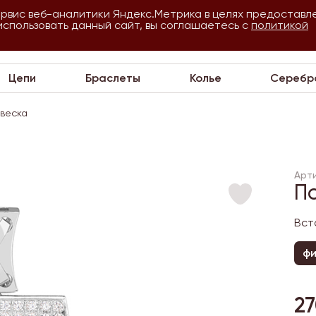
ервис веб-аналитики Яндекс.Метрика в целях предоставл
использовать данный сайт, вы соглашаетесь с
О
Для
политикой
VIP
П
компании
оптовиков
Цепи
Браслеты
Колье
Серебр
веска
Арти
П
Вст
ф
27