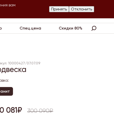
ения вам
Изготовление
Принять
Отклонить
артнеры
Контакты
Акции
украшений
о
Спец.цена
Скидки 80%
кул: 10000427/07.07.09
одвеска
авка:
ианит
0 081₽
300 090₽